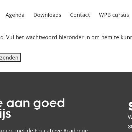
Agenda
Downloads
Contact
WPB cursus
d. Vul het wachtwoord hieronder in om hem te kunn
e aan goed
js
W
8
samen met de Educatieve Academie