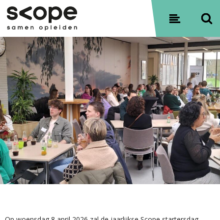
Contact
Sitemap
Privacyverklaring
Op woensdag 8 april 2026 zal de jaarlijkse Scope startersdag