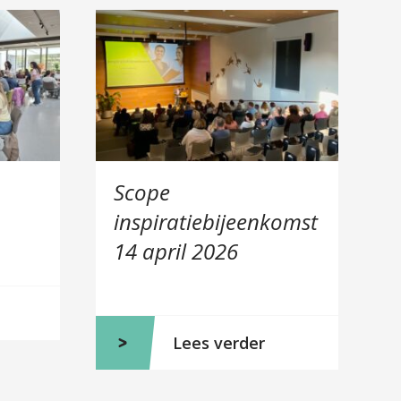
B
e
k
i
j
k
Scope
S
inspiratiebijeenkomst
c
14 april 2026
o
p
e
i
Lees verder
n
s