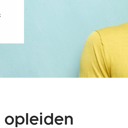
k
 opleiden