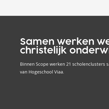
p
r
o
g
r
Samen werken w
a
christelijk onderwi
m
m
Binnen Scope werken 21 scholenclusters 
a
van Hogeschool Viaa.
l
e
i
d
e