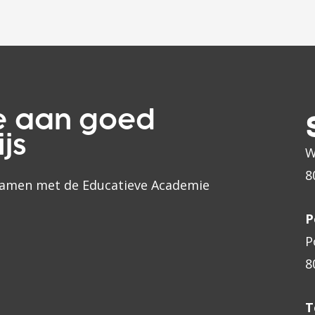
k
S
c
o
p
e aan goed
e
js
W
s
8
t
samen met de Educatieve Academie
a
P
r
P
t
8
e
r
T
s