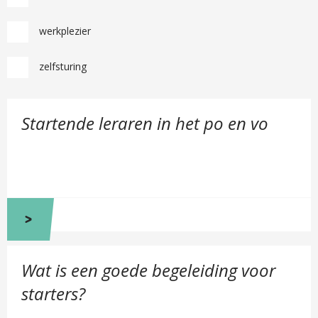
werkplezier
zelfsturing
B
Startende leraren in het po en vo
e
k
i
j
k
S
t
a
B
r
Wat is een goede begeleiding voor
e
t
k
starters?
e
i
n