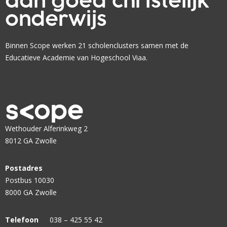
aan goed christelijk
d
a
?
i
onderwijs
r
n
e
g
n
Binnen Scope werken 21 scholenclusters samen met de
s
?
Educatieve Academie van Hogeschool Viaa.
t
a
r
t
e
n
Wethouder Alferinkweg 2
d
8012 GA Zwolle
e
l
Postadres
e
Postbus 10030
r
8000 GA Zwolle
a
r
Telefoon
038 – 425 55 42
e