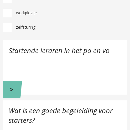
werkplezier
zelfsturing
B
Startende leraren in het po en vo
e
k
i
j
k
S
t
a
B
r
Wat is een goede begeleiding voor
e
t
k
starters?
e
i
n