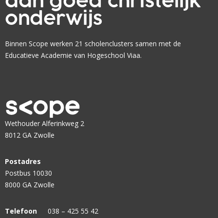
aan goed christelijk
d
a
?
i
onderwijs
r
n
e
g
n
Binnen Scope werken 21 scholenclusters samen met de
s
?
Educatieve Academie van Hogeschool Viaa.
t
a
r
t
e
n
Wethouder Alferinkweg 2
d
8012 GA Zwolle
e
l
Postadres
e
Postbus 10030
r
8000 GA Zwolle
a
r
Telefoon
038 – 425 55 42
e