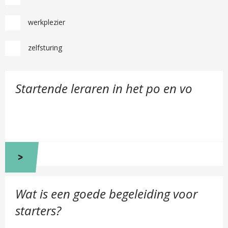
werkplezier
zelfsturing
B
Startende leraren in het po en vo
e
k
i
j
k
S
t
a
B
r
Wat is een goede begeleiding voor
e
t
k
starters?
e
i
n