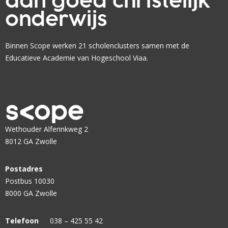
aan goed christelijk
d
a
?
i
onderwijs
r
n
e
g
n
Binnen Scope werken 21 scholenclusters samen met de
s
?
Educatieve Academie van Hogeschool Viaa.
t
a
r
t
e
n
Wethouder Alferinkweg 2
d
8012 GA Zwolle
e
l
Postadres
e
Postbus 10030
r
8000 GA Zwolle
a
r
Telefoon
038 – 425 55 42
e