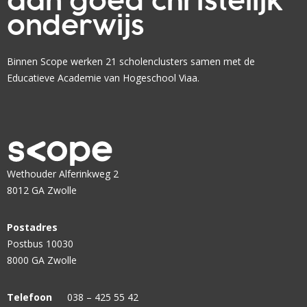
aan goed christelijk
d
a
?
i
onderwijs
r
n
e
g
n
Binnen Scope werken 21 scholenclusters samen met de
s
?
Educatieve Academie van Hogeschool Viaa.
t
a
r
t
e
n
Wethouder Alferinkweg 2
d
8012 GA Zwolle
e
l
Postadres
e
Postbus 10030
r
8000 GA Zwolle
a
r
Telefoon
038 – 425 55 42
e