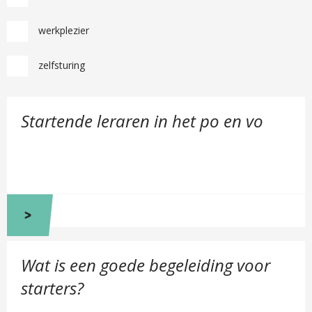
werkplezier
zelfsturing
B
Startende leraren in het po en vo
e
k
i
j
k
S
t
a
B
r
Wat is een goede begeleiding voor
e
t
k
starters?
e
i
n